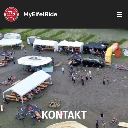
MyEifelRide
KONTAKT